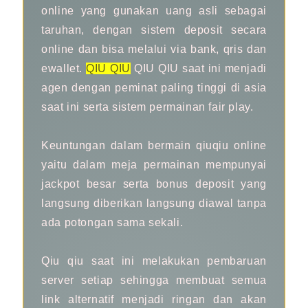
online yang gunakan uang asli sebagai
taruhan, dengan sistem deposit secara
online dan bisa melalui via bank, qris dan
ewallet.
QIU QIU
QIU QIU saat ini menjadi
agen dengan peminat paling tinggi di asia
saat ini serta sistem permainan fair play.
Keuntungan dalam bermain qiuqiu online
yaitu dalam meja permainan mempunyai
jackpot besar serta bonus deposit yang
langsung diberikan langsung diawal tanpa
ada potongan sama sekali.
Qiu qiu saat ini melakukan pembaruan
server setiap sehingga membuat semua
link alternatif menjadi ringan dan akan