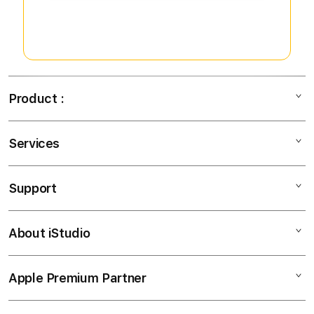
Ada, qiuqiu selalu sediakan link
qiu qiu yang menarik.
dimainkan.
alternatif yang selalu mudahkan
semua pemain dalam login.
Product :
Services
QIUQIU
LINK QIUQIU
Support
AppleCare+
SITUS QIUQIU
Corporate
QIUQIU LOGIN
About iStudio
My Account
QIUQIU
QIUQIU Daftar
Collection & Delivery
Elush Service Provider
QIUQIU ONLINE
Apple Premium Partner
About Us
Returns & Exchanges
Financing Options
QIU QIU
Find an iStudio near you
Contact Us