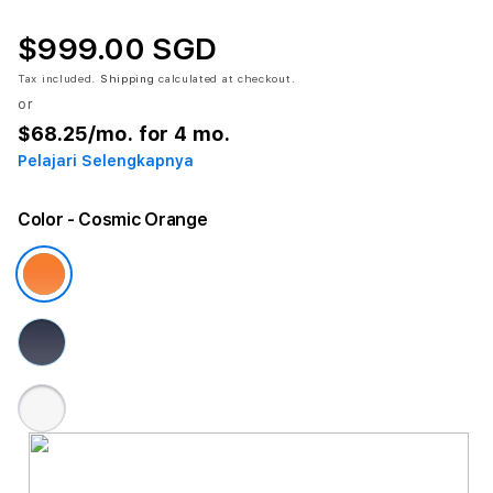
$999.00 SGD
Tax included.
Shipping
calculated at checkout.
or
$68.25
/mo. for 4 mo.
Pelajari Selengkapnya
Color
- Cosmic Orange