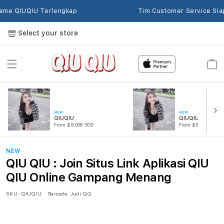
Game QIUQIU Terlengkap
Tim Customer Service Si
Select your store
Cart
NEW
NEW
QIUQIU
QIUQIU LOGIN
From $8.008 SGD
From $807.77 SGD
NEW
QIU QIU : Join Situs Link Aplikasi QIU
QIU Online Gampang Menang
SKU:
QIUQIU
Barcode:
Judi QQ