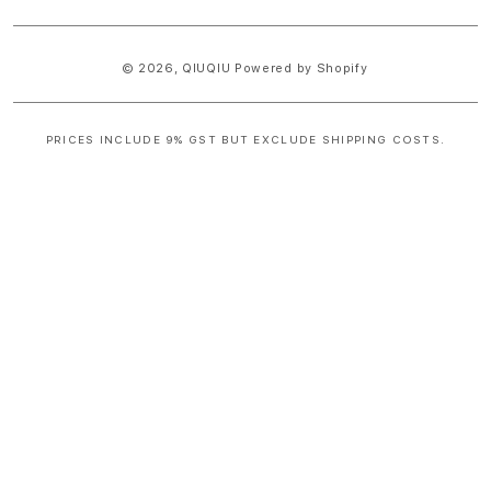
© 2026,
QIUQIU
Powered by Shopify
PRICES INCLUDE 9% GST BUT EXCLUDE SHIPPING COSTS.
S
i
n
g
l
e
c
o
l
u
m
n