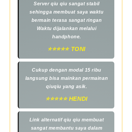
Server qiu qiu sangat stabil
sehingga membuat saya waktu
bermain terasa sangat ringan
Waktu dijalankan melalui
handphone.
⭐️⭐️⭐️⭐️⭐️ TONI
Cukup dengan modal 15 ribu
langsung bisa mainkan permainan
qiuqiu yang asik.
⭐️⭐️⭐️⭐️⭐️ HENDI
Link alternatif qiu qiu membuat
sangat membantu saya dalam